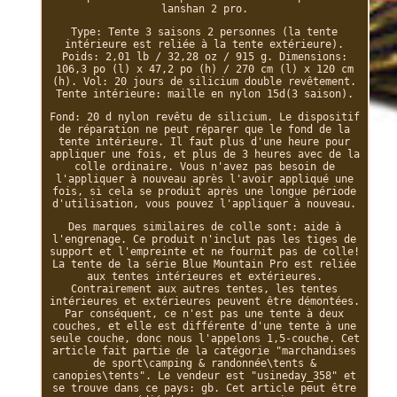
lanshan 2 pro.
Type: Tente 3 saisons 2 personnes (la tente
intérieure est reliée à la tente extérieure).
Poids: 2,01 lb / 32,28 oz / 915 g. Dimensions:
106,3 po (l) x 47,2 po (h) / 270 cm (l) x 120 cm
(h). Vol: 20 jours de silicium double revêtement.
Tente intérieure: maille en nylon 15d(3 saison).
Fond: 20 d nylon revêtu de silicium. Le dispositif
de réparation ne peut réparer que le fond de la
tente intérieure. Il faut plus d'une heure pour
appliquer une fois, et plus de 3 heures avec de la
colle ordinaire. Vous n'avez pas besoin de
l'appliquer à nouveau après l'avoir appliqué une
fois, si cela se produit après une longue période
d'utilisation, vous pouvez l'appliquer à nouveau.
Des marques similaires de colle sont: aide à
l'engrenage. Ce produit n'inclut pas les tiges de
support et l'empreinte et ne fournit pas de colle!
La tente de la série Blue Mountain Pro est reliée
aux tentes intérieures et extérieures.
Contrairement aux autres tentes, les tentes
intérieures et extérieures peuvent être démontées.
Par conséquent, ce n'est pas une tente à deux
couches, et elle est différente d'une tente à une
seule couche, donc nous l'appelons 1,5-couche. Cet
article fait partie de la catégorie "marchandises
de sport\camping & randonnée\tents &
canopies\tents". Le vendeur est "usineday_358" et
se trouve dans ce pays: gb. Cet article peut être