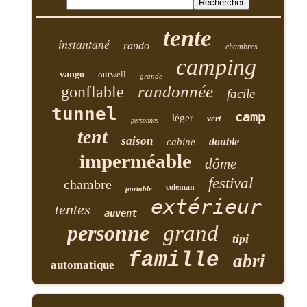
tente
instantané
rando
chambres
camping
vango
outwell
grande
randonnée
gonflable
facile
tunnel
camp
léger
vert
personnes
tent
saison
double
cabine
imperméable
dôme
festival
chambre
coleman
portable
extérieur
tentes
auvent
personne
grand
tipi
famille
abri
automatique