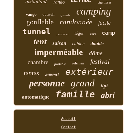
instantané
rando
chambres
camping
vango
outwell
grande
randonnée
gonflable
facile
tunnel
camp
léger
vert
personnes
tent
saison
double
cabine
imperméable
dôme
festival
chambre
coleman
portable
extérieur
tentes
auvent
personne
grand
tipi
famille
abri
automatique
Accueil
Contact