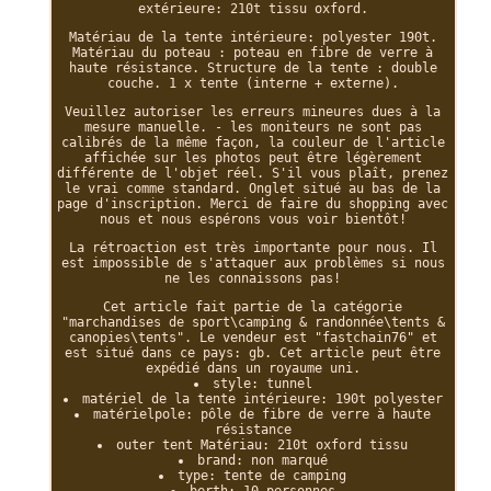
extérieure: 210t tissu oxford.
Matériau de la tente intérieure: polyester 190t.
Matériau du poteau : poteau en fibre de verre à
haute résistance. Structure de la tente : double
couche. 1 x tente (interne + externe).
Veuillez autoriser les erreurs mineures dues à la
mesure manuelle. - les moniteurs ne sont pas
calibrés de la même façon, la couleur de l'article
affichée sur les photos peut être légèrement
différente de l'objet réel. S'il vous plaît, prenez
le vrai comme standard. Onglet situé au bas de la
page d'inscription. Merci de faire du shopping avec
nous et nous espérons vous voir bientôt!
La rétroaction est très importante pour nous. Il
est impossible de s'attaquer aux problèmes si nous
ne les connaissons pas!
Cet article fait partie de la catégorie
"marchandises de sport\camping & randonnée\tents &
canopies\tents". Le vendeur est "fastchain76" et
est situé dans ce pays: gb. Cet article peut être
expédié dans un royaume uni.
style: tunnel
matériel de la tente intérieure: 190t polyester
matérielpole: pôle de fibre de verre à haute
résistance
outer tent Matériau: 210t oxford tissu
brand: non marqué
type: tente de camping
berth: 10 personnes