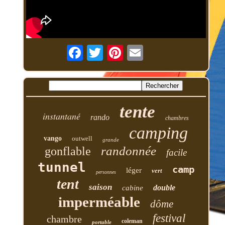
tente
instantané
rando
chambres
camping
vango
outwell
grande
randonnée
gonflable
facile
tunnel
camp
léger
vert
personnes
tent
saison
double
cabine
imperméable
dôme
festival
chambre
coleman
portable