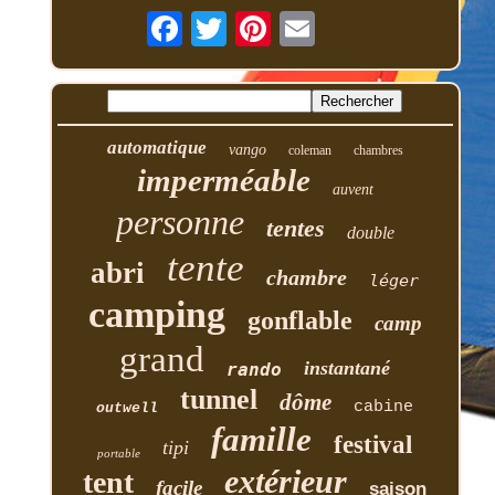
automatique
vango
coleman
chambres
imperméable
auvent
personne
tentes
double
tente
abri
chambre
léger
camping
gonflable
camp
grand
instantané
rando
tunnel
dôme
cabine
outwell
famille
festival
tipi
portable
extérieur
tent
facile
saison