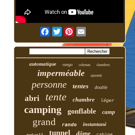
automatique
vango
coleman
chambres
imperméable
auvent
personne
tentes
double
tente
abri
chambre
léger
camping
gonflable
camp
grand
instantané
rando
tunnel
dôme
cabine