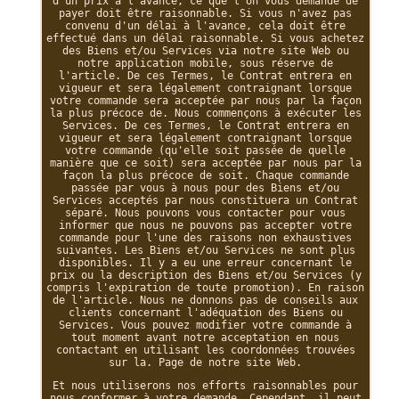
d'un prix à l'avance, ce que l'on vous demande de
payer doit être raisonnable. Si vous n'avez pas
convenu d'un délai à l'avance, cela doit être
effectué dans un délai raisonnable. Si vous achetez
des Biens et/ou Services via notre site Web ou
notre application mobile, sous réserve de
l'article. De ces Termes, le Contrat entrera en
vigueur et sera légalement contraignant lorsque
votre commande sera acceptée par nous par la façon
la plus précoce de. Nous commençons à exécuter les
Services. De ces Termes, le Contrat entrera en
vigueur et sera légalement contraignant lorsque
votre commande (qu'elle soit passée de quelle
manière que ce soit) sera acceptée par nous par la
façon la plus précoce de soit. Chaque commande
passée par vous à nous pour des Biens et/ou
Services acceptés par nous constituera un Contrat
séparé. Nous pouvons vous contacter pour vous
informer que nous ne pouvons pas accepter votre
commande pour l'une des raisons non exhaustives
suivantes. Les Biens et/ou Services ne sont plus
disponibles. Il y a eu une erreur concernant le
prix ou la description des Biens et/ou Services (y
compris l'expiration de toute promotion). En raison
de l'article. Nous ne donnons pas de conseils aux
clients concernant l'adéquation des Biens ou
Services. Vous pouvez modifier votre commande à
tout moment avant notre acceptation en nous
contactant en utilisant les coordonnées trouvées
sur la. Page de notre site Web.
Et nous utiliserons nos efforts raisonnables pour
nous conformer à votre demande. Cependant, il peut