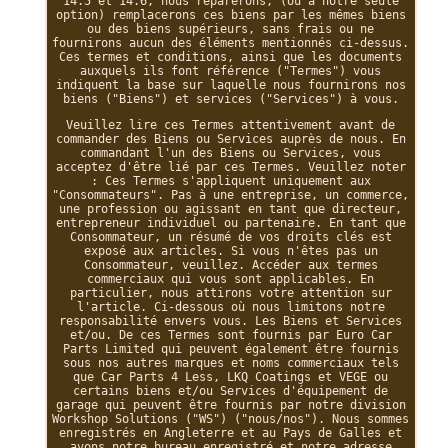
14.5 et 14.6, nous réparerons, (ou à notre seule
option) remplacerons ces biens par les mêmes biens
ou des biens supérieurs, sans frais ou ne
fournirons aucun des éléments mentionnés ci-dessus.
Ces termes et conditions, ainsi que les documents
auxquels ils font référence ("Termes") vous
indiquent la base sur laquelle nous fournirons nos
biens ("Biens") et services ("Services") à vous.
Veuillez lire ces Termes attentivement avant de
commander des Biens ou Services auprès de nous. En
commandant l'un des Biens ou Services, vous
acceptez d'être lié par ces Termes. Veuillez noter
: Ces Termes s'appliquent uniquement aux
"Consommateurs". Pas à une entreprise, un commerce,
une profession ou agissant en tant que directeur,
entrepreneur individuel ou partenaire. En tant que
Consommateur, un résumé de vos droits clés est
exposé aux articles. Si vous n'êtes pas un
Consommateur, veuillez. Accéder aux termes
commerciaux qui vous sont applicables. En
particulier, nous attirons votre attention sur
l'article. Ci-dessous où nous limitons notre
responsabilité envers vous. Les Biens et Services
et/ou. De ces Termes sont fournis par Euro Car
Parts Limited qui peuvent également être fournis
sous nos autres marques et noms commerciaux tels
que Car Parts 4 Less, LKQ Coatings et VEGE ou
certains biens et/ou Services d'équipement de
garage qui peuvent être fournis par notre division
Workshop Solutions ("WS") ("nous/nos"). Nous sommes
enregistrés en Angleterre et au Pays de Galles et
avons notre bureau enregistré et notre adresse