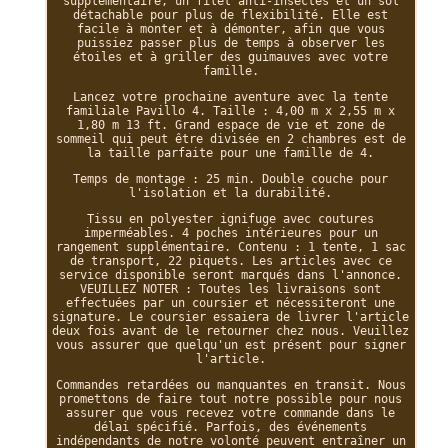
supplémentaire, un filet anti-insectes et un sol
détachable pour plus de flexibilité. Elle est
facile à monter et à démonter, afin que vous
puissiez passer plus de temps à observer les
étoiles et à griller des guimauves avec votre
famille.
Lancez votre prochaine aventure avec la tente
familiale Pavillo 4. Taille : 4,00 m x 2,55 m x
1,80 m 13 ft. Grand espace de vie et zone de
sommeil qui peut être divisée en 2 chambres est de
la taille parfaite pour une famille de 4.
Temps de montage : 25 min. Double couche pour
l'isolation et la durabilité.
Tissu en polyester ignifuge avec coutures
imperméables. 4 poches intérieures pour un
rangement supplémentaire. Contenu : 1 tente, 1 sac
de transport, 22 piquets. Les articles avec ce
service disponible seront marqués dans l'annonce.
VEUILLEZ NOTER : Toutes les livraisons sont
effectuées par un coursier et nécessiteront une
signature. Le coursier essaiera de livrer l'article
deux fois avant de le retourner chez nous. Veuillez
vous assurer que quelqu'un est présent pour signer
l'article.
Commandes retardées ou manquantes en transit. Nous
promettons de faire tout notre possible pour nous
assurer que vous recevez votre commande dans le
délai spécifié. Parfois, des événements
indépendants de notre volonté peuvent entraîner un