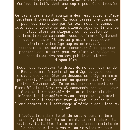
Confidentialité, dont une copie peut être trouvée
à.
Certains Biens sont soumis à des restrictions d'âge
légalement prescrites. Si vous passez une commande
pour des Biens que par la loi, nous ne sommes
autorisés à vendre qu'aux clients âgés de 18 ans ou
plus, alors en cliquant sur le bouton de
confirmation de commande, vous confirmez également
que vous avez 18 ans ou plus, et vous devez
vérifier votre âge auprès de nous. Vous
reconnaissez en outre et consentez à ce que nous
prenions des mesures pour vérifier votre âge en
consultant des sources publiques tierces
disponibles.
Nous nous réservons le droit de ne pas fournir de
Biens soumis à restriction d'âge lorsque nous
croyons que vous êtes en dessous de l'âge minimum
pertinent. S'appliqueront uniquement aux Biens WS
et/ou Services WS. En ce qui concerne certains
Biens WS et/ou Services WS commandés par vous, vous
êtes seul responsable de. Toute inexactitude,
information incomplète et/ou trompeuse, y compris
en ce qui concerne tout design, plan pour
l'emplacement et l'affichage ultérieur des Biens WS
; et.
L'adéquation du site et du sol, y compris (mais
sans s'y limiter) la solidité, la profondeur, la
hauteur, la taille, la forme et l'accessibilité de
la zone pour les Biens et/ou Services WS pour