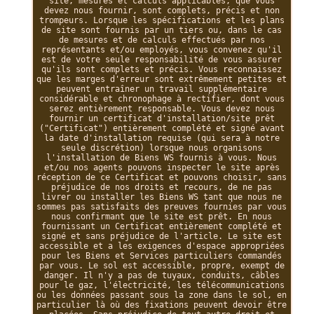
site, mesures et calculs applicables, que vous
devez nous fournir, sont complets, précis et non
trompeurs. Lorsque les spécifications et les plans
de site sont fournis par un tiers ou, dans le cas
de mesures et de calculs effectués par nos
représentants et/ou employés, vous convenez qu'il
est de votre seule responsabilité de vous assurer
qu'ils sont complets et précis. Vous reconnaissez
que les marges d'erreur sont extrêmement petites et
peuvent entraîner un travail supplémentaire
considérable et chronophage à rectifier, dont vous
serez entièrement responsable. Vous devez nous
fournir un certificat d'installation/site prêt
("Certificat") entièrement complété et signé avant
la date d'installation requise (qui sera à notre
seule discrétion) lorsque nous organisons
l'installation de Biens WS fournis à vous. Nous
et/ou nos agents pouvons inspecter le site après
réception de ce Certificat et pouvons choisir, sans
préjudice de nos droits et recours, de ne pas
livrer ou installer les Biens WS tant que nous ne
sommes pas satisfaits des preuves fournies par vous
nous confirmant que le site est prêt. En nous
fournissant un Certificat entièrement complété et
signé et sans préjudice de l'article. Le site est
accessible et a les exigences d'espace appropriées
pour les Biens et Services particuliers commandés
par vous. Le sol est accessible, propre, exempt de
danger. Il n'y a pas de tuyaux, conduits, câbles
pour le gaz, l'électricité, les télécommunications
ou les données passant sous la zone dans le sol, en
particulier là où des fixations peuvent devoir être