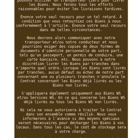
pouvons utiliser un transporteur tiers pour livrer
les Biens. Nous ferons tous les efforts
raisonnables pour éviter les livraisons tardives.
Énonce votre seul recours pour un tel retard. À
condition que vous retourniez ces Biens à nous
conformément à l'article. Énonce votre seul recours
dans de telles circonstances.
Nous devrons alors communiquer avec notre
transporteur et/ou notre conducteur et nous
pourrions exiger des copies de deux formes de
documents d'identité personnelle de votre part,
tels qu'un passeport, un permis de conduire, une
carte bancaire, etc. Nous pouvons à notre
discrétion livrer les Biens par tranches dans
n'importe quel ordre. Lorsque les Biens sont livrés
par tranches, aucun défaut ou échec de notre part
concernant une ou plusieurs tranches n'annulera le
Contrat concernant les Biens déjà livrés ou les
Biens non livrés.
S'appliquera également uniquement aux Biens WS
et/ou Services WS. En ce qui concerne les Biens WS
déjà livrés ou tous les Biens WS non livrés.
Ni cela ne vous autorisera à traiter le Contrat
dans son ensemble comme résilié. Nous vous
informerons à l'avance si des moyens spéciaux
seront nécessaires pour décharger les Biens à vos
locaux. Dans tous les cas, le coût de stockage sera
à votre charge.