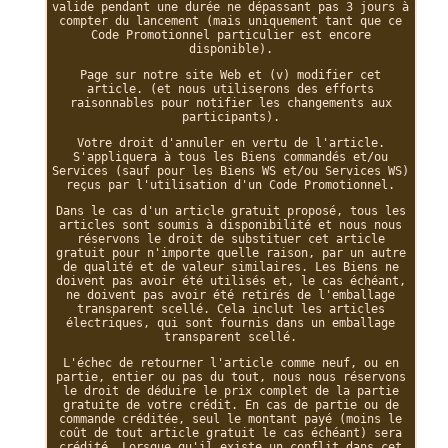
valide pendant une durée ne dépassant pas 3 jours à
compter du lancement (mais uniquement tant que ce
Code Promotionnel particulier est encore
disponible).
Page sur notre site Web et (v) modifier cet
article. (et nous utiliserons des efforts
raisonnables pour notifier les changements aux
participants).
Votre droit d'annuler en vertu de l'article.
S'appliquera à tous les Biens commandés et/ou
Services (sauf pour les Biens WS et/ou Services WS)
reçus par l'utilisation d'un Code Promotionnel.
Dans le cas d'un article gratuit proposé, tous les
articles sont soumis à disponibilité et nous nous
réservons le droit de substituer cet article
gratuit pour n'importe quelle raison, par un autre
de qualité et de valeur similaires. Les Biens ne
doivent pas avoir été utilisés et, le cas échéant,
ne doivent pas avoir été retirés de l'emballage
transparent scellé. Cela inclut les articles
électriques, qui sont fournis dans un emballage
transparent scellé.
L'échec de retourner l'article comme neuf, ou en
partie, entier ou pas du tout, nous nous réservons
le droit de déduire le prix complet de la partie
gratuite de votre crédit. En cas de partie ou de
commande créditée, seul le montant payé (moins le
coût de tout article gratuit le cas échéant) sera
crédité. Lorsque qu'il existe un conflit dans cet