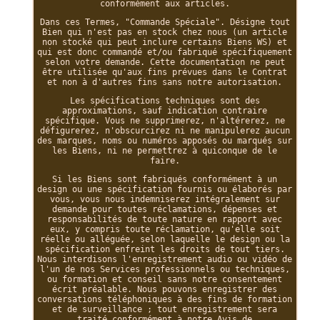
conformément aux articles.
Dans ces Termes, "Commande Spéciale". Désigne tout
Bien qui n'est pas en stock chez nous (un article
non stocké qui peut inclure certains Biens WS) et
qui est donc commandé et/ou fabriqué spécifiquement
selon votre demande. Cette documentation ne peut
être utilisée qu'aux fins prévues dans le Contrat
et non à d'autres fins sans notre autorisation.
Les spécifications techniques sont des
approximations, sauf indication contraire
spécifique. Vous ne supprimerez, n'altérerez, ne
défigurerez, n'obscurcirez ni ne manipulerez aucun
des marques, noms ou numéros apposés ou marqués sur
les Biens, ni ne permettrez à quiconque de le
faire.
Si les Biens sont fabriqués conformément à un
design ou une spécification fournis ou élaborés par
vous, vous nous indemniserez intégralement sur
demande pour toutes réclamations, dépenses et
responsabilités de toute nature en rapport avec
eux, y compris toute réclamation, qu'elle soit
réelle ou alléguée, selon laquelle le design ou la
spécification enfreint les droits de tout tiers.
Nous interdisons l'enregistrement audio ou vidéo de
l'un de nos Services professionnels ou techniques,
ou formation et conseil sans notre consentement
écrit préalable. Nous pouvons enregistrer des
conversations téléphoniques à des fins de formation
et de surveillance ; tout enregistrement sera
traité conformément à notre Avis de