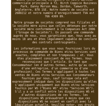
commerciale principale à T2, Birch Coppice Business
Park, Danny Morson Way, Dordon, Tamworth,
Angleterre, B78 1SE. Notre numéro de société est
2680212 et notre numéro d'enregistrement TVA est
766 4369 89.
Notre groupe de sociétés comprend nos filiales et
la société mère ainsi que celles détenues par notre
société mère conformément à la Companies Act 2006
("Groupe de Sociétés"). En passant une commande
auprès de nous, vous garantissez que. Vous avez au
moins 18 ans et êtes légalement capable de conclure
des contrats contraignants.
Les informations que vous nous fournissez lors du
processus de commande de Biens et/ou Services sont
exactes, complètes et non trompeuses ; et. Vous
êtes pleinement conscient de nos Termes. Vous
reconnaissez que l'article. En tant que
Consommateur (en d'autres termes, autre qu'au cours
d'une entreprise, d'un commerce ou d'une
profession). Ces Termes s'appliquent à toutes les
ventes de Biens et/ou Services aux Consommateurs
fournies par nous, sauf lorsque cela est
expressément indiqué dans les dispositions qu'elles
s'appliquent uniquement aux Biens et/ou Services
fournis par WS ("Biens WS" et/ou "Services WS").
S'il y a un conflit entre les dispositions WS et
d'autres dispositions de ces Termes, les
dispositions WS prévaudront à moins que ces
dispositions WS ne soient en conflit avec la
législation actuelle. Veuillez noter, vos droits