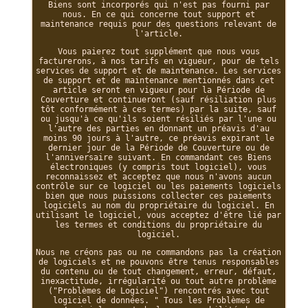
Biens sont incorporés qui n'est pas fourni par
nous. En ce qui concerne tout support et
maintenance requis pour des questions relevant de
l'article.
Vous paierez tout supplément que nous vous
facturerons, à nos tarifs en vigueur, pour de tels
services de support et de maintenance. Les services
de support et de maintenance mentionnés dans cet
article seront en vigueur pour la Période de
Couverture et continueront (sauf résiliation plus
tôt conformément à ces termes) par la suite, sauf
ou jusqu'à ce qu'ils soient résiliés par l'une ou
l'autre des parties en donnant un préavis d'au
moins 90 jours à l'autre, ce préavis expirant le
dernier jour de la Période de Couverture ou de
l'anniversaire suivant. En commandant ces Biens
électroniques (y compris tout logiciel), vous
reconnaissez et acceptez que nous n'avons aucun
contrôle sur ce logiciel ou les paiements logiciels
bien que nous puissions collecter ces paiements
logiciels au nom du propriétaire du logiciel. En
utilisant le logiciel, vous acceptez d'être lié par
les termes et conditions du propriétaire du
logiciel.
Nous ne créons pas ou ne commandons pas la création
de logiciels et ne pouvons être tenus responsables
du contenu ou de tout changement, erreur, défaut,
inexactitude, irrégularité ou tout autre problème
("Problèmes de Logiciel") rencontrés avec tout
logiciel de données. " Tous les Problèmes de