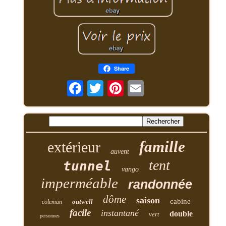
Share
famille
extérieur
auvent
tent
tunnel
vango
imperméable
randonnée
dôme
saison
cabine
outwell
coleman
facile
instantané
double
vert
personnes