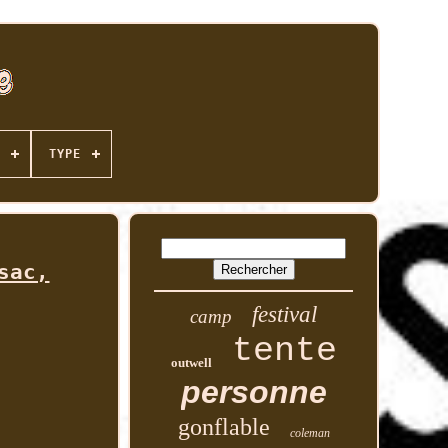
TYPE
sac,
festival
camp
tente
outwell
personne
gonflable
coleman