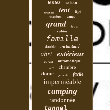
tentes
saison
tent
tipi
personnes
vango
chambres
grand
léger
cabine
famille
instantané
double
extérieur
abri
automatique
auvent
chambre
vert
dôme
facile
portable
imperméable
camping
randonnée
tunnel