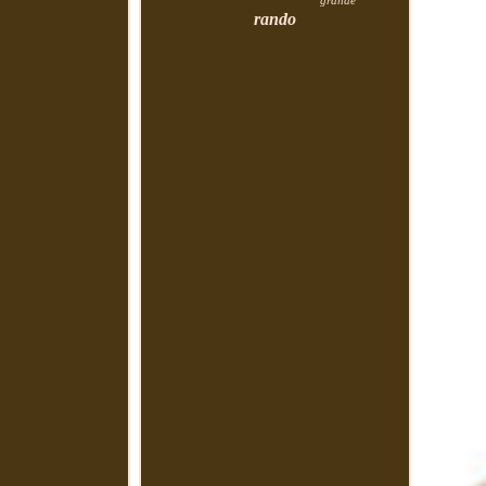
grande
rando