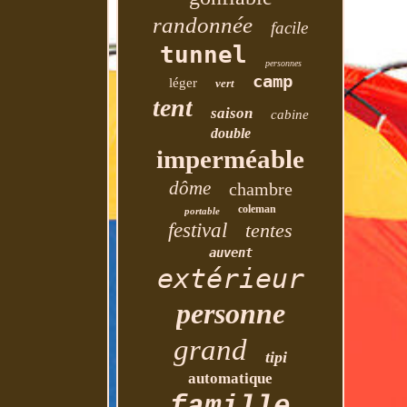
randonnée
facile
tunnel
personnes
camp
léger
vert
tent
saison
cabine
double
imperméable
dôme
chambre
coleman
portable
festival
tentes
auvent
extérieur
personne
grand
tipi
automatique
famille