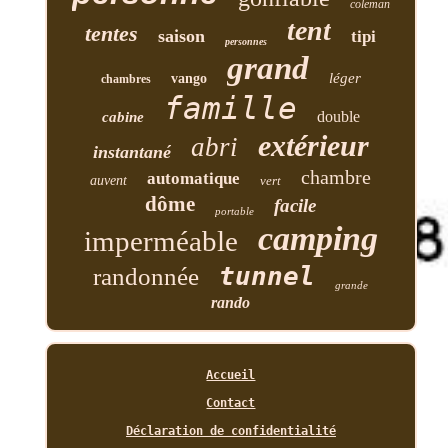
coleman
tent
tentes
saison
tipi
personnes
grand
léger
vango
chambres
famille
double
cabine
extérieur
abri
instantané
chambre
automatique
auvent
vert
dôme
facile
portable
camping
imperméable
tunnel
randonnée
grande
rando
Accueil
Contact
Déclaration de confidentialité