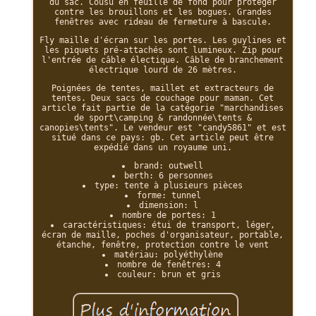
du sac. Cousu en feuille de fond pour protéger
contre les brouillons et les bogues. Grandes
fenêtres avec rideau de fermeture à bascule.
Fly maille d'écran sur les portes. Les guylines et
les piquets pré-attachés sont lumineux. Zip pour
l'entrée de câble électique. Câble de branchement
électrique lourd de 26 mètres.
Poignées de tentes, maillet et extracteurs de
tentes. Deux sacs de couchage pour maman. Cet
article fait partie de la catégorie "marchandises
de sport\camping & randonnée\tents &
canopies\tents". Le vendeur est "candy5861" et est
situé dans ce pays: gb. Cet article peut être
expédié dans un royaume uni.
brand: outwell
berth: 6 personnes
type: tente à plusieurs pièces
forme: tunnel
dimension: l
nombre de portes: 1
caractéristiques: étui de transport, léger,
écran de maille, poches d'organisateur, portable,
étanche, fenêtre, protection contre le vent
matériau: polyéthylène
nombre de fenêtres: 4
couleur: brun et gris