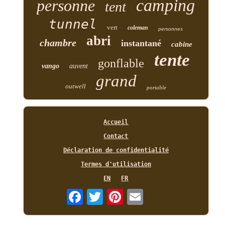
camping
personne
tent
tunnel
vert
coleman
personnes
abri
chambre
instantané
cabine
tente
gonflable
vango
auvent
grand
outwell
portable
Accueil
Contact
Déclaration de confidentialité
Termes d'utilisation
EN
FR