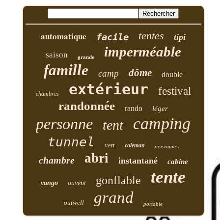
tentes
automatique
facile
tipi
imperméable
saison
grande
famille
dôme
camp
double
extérieur
festival
chambres
randonnée
rando
léger
camping
personne
tent
tunnel
vert
coleman
personnes
abri
chambre
instantané
cabine
tente
gonflable
vango
auvent
grand
outwell
portable