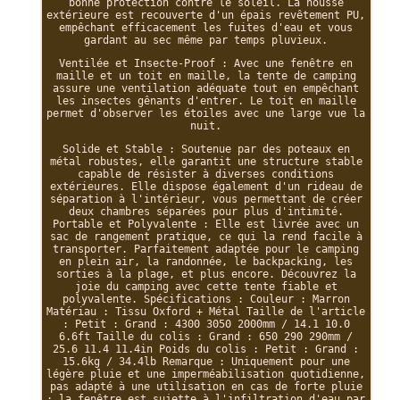
bonne protection contre le soleil. La housse
extérieure est recouverte d'un épais revêtement PU,
empêchant efficacement les fuites d'eau et vous
gardant au sec même par temps pluvieux.
Ventilée et Insecte-Proof : Avec une fenêtre en
maille et un toit en maille, la tente de camping
assure une ventilation adéquate tout en empêchant
les insectes gênants d'entrer. Le toit en maille
permet d'observer les étoiles avec une large vue la
nuit.
Solide et Stable : Soutenue par des poteaux en
métal robustes, elle garantit une structure stable
capable de résister à diverses conditions
extérieures. Elle dispose également d'un rideau de
séparation à l'intérieur, vous permettant de créer
deux chambres séparées pour plus d'intimité.
Portable et Polyvalente : Elle est livrée avec un
sac de rangement pratique, ce qui la rend facile à
transporter. Parfaitement adaptée pour le camping
en plein air, la randonnée, le backpacking, les
sorties à la plage, et plus encore. Découvrez la
joie du camping avec cette tente fiable et
polyvalente. Spécifications : Couleur : Marron
Matériau : Tissu Oxford + Métal Taille de l'article
: Petit : Grand : 4300 3050 2000mm / 14.1 10.0
6.6ft Taille du colis : Grand : 650 290 290mm /
25.6 11.4 11.4in Poids du colis : Petit : Grand :
15.6kg / 34.4lb Remarque : Uniquement pour une
légère pluie et une imperméabilisation quotidienne,
pas adapté à une utilisation en cas de forte pluie
; la fenêtre est sujette à l'infiltration d'eau par