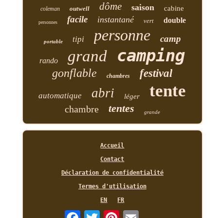
dôme
saison
cabine
outwell
coleman
facile
instantané
double
vert
personnes
personne
camp
tipi
portable
camping
grand
rando
gonflable
festival
chambres
tente
abri
automatique
léger
tentes
chambre
grande
Accueil
Contact
Déclaration de confidentialité
Termes d'utilisation
EN
FR