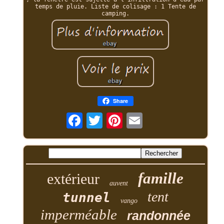
temps de pluie. Liste de colisage : 1 Tente de
camping.
Share
famille
extérieur
auvent
tent
tunnel
vango
imperméable
randonnée