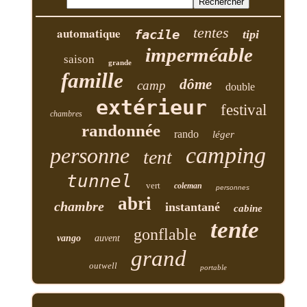
tentes
automatique
facile
tipi
imperméable
saison
grande
famille
dôme
camp
double
extérieur
festival
chambres
randonnée
rando
léger
camping
personne
tent
tunnel
vert
coleman
personnes
abri
chambre
instantané
cabine
tente
gonflable
vango
auvent
grand
outwell
portable