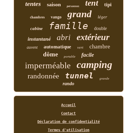
tent
tentes
saison
tipi
personnes
grand
léger
vango
chambres
famille
double
cabine
extérieur
abri
instantané
chambre
automatique
auvent
vert
dôme
facile
portable
camping
imperméable
tunnel
randonnée
grande
rando
Accueil
Contact
Déclaration de confidentialité
Termes d'utilisation