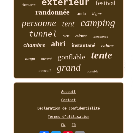
extérieur
festival
chambres
randonnée
rando
léger
camping
personne
tent
tunnel
vert
coleman
personnes
abri
chambre
instantané
cabine
tente
gonflable
vango
auvent
grand
outwell
portable
Accueil
Contact
Déclaration de confidentialité
Termes d'utilisation
EN
FR