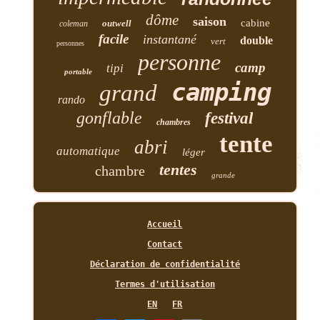
dôme
saison
cabine
outwell
coleman
facile
instantané
double
vert
personnes
personne
camp
tipi
portable
camping
grand
rando
gonflable
festival
chambres
tente
abri
automatique
léger
tentes
chambre
grande
Accueil
Contact
Déclaration de confidentialité
Termes d'utilisation
EN
FR