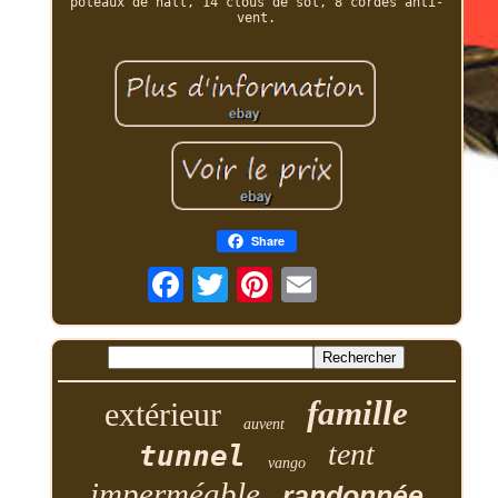
poteaux de hall, 14 clous de sol, 8 cordes anti-
vent.
Share
famille
extérieur
auvent
tent
tunnel
vango
imperméable
randonnée