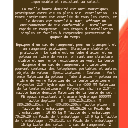
imperméable et résistant au soleil.
La maille haute densité est anti-moustiques,
protégeant votre vie en plein air. Ventilation : La
tente intérieure est ventilée de tous les côtés, et
le dessus est ventilé à 360°, offrant un
environnement de vie confortable. Installation
rapide et rangement : Des étapes d'installation
simples et faciles à comprendre permettent de
gagner du temps.
Équipée d'un sac de rangement pour un transport et
un rangement pratiques. Structure stable et
praticité : Le cadre est en tube d'acier et en
poteau en fibre de verre, offrant une structure
stable et une forte résistance au vent. La tente
dispose d'un sac de rangement à l'intérieur,
pouvant contenir des téléphones portables et autres
objets de valeur. Spécifications : Couleur : Vert
foncé Matériau du poteau : Tube d'acier + poteau en
fibre de verre Matériau de la tente intérieure :
Polyester 210T hydrofuge chiffré 4500 MM Matériau
de la tente extérieure : Polyester chiffré 210T +
maille haute densité Matériau de la tente de sol :
PE épais résistant à l'usure hydrofuge 6000MM
Taille dépliée : S : 330x210x185cm, M :
380x260x185cm, L : 430x305x200cm Taille pliée : S
Taille de l'emballage : 68x26x26 cm Poids de
l'emballage : 10,65 kg M Taille de l'emballage :
70x29x29 cm Poids de l'emballage : 13,9 kg L Taille
de l'emballage : 70x31x31 cm Poids de l'emballage :
16 kg Liste des colis : 1 sac de rangement, 2