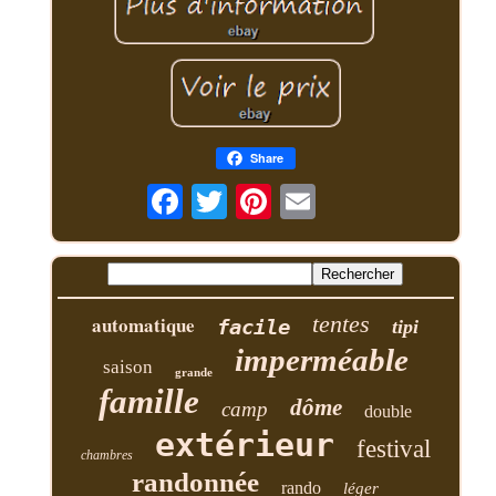
Share
tentes
automatique
facile
tipi
imperméable
saison
grande
famille
dôme
camp
double
extérieur
festival
chambres
randonnée
rando
léger