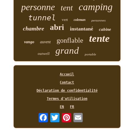
camping
personne
tent
tunnel
vert
coleman
personnes
abri
chambre
instantané
cabine
tente
gonflable
vango
auvent
grand
outwell
portable
Accueil
Contact
Déclaration de confidentialité
Termes d'utilisation
EN
FR