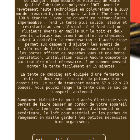
se changer. Imperméable et Matériau de Haute
Qualité Fabriqué en polyester 190T. Avec le
revêtement haute technologie en polyuréthane à 1000
mm de pression hydrostatique, la tente The Cave est
100 % étanche ; avec une couverture rectangulaire
imperméable : rend la tente plus solide, stable et
résistante au vent. Visibilité et Ventilation
Plusieurs évents en maille sur le toit et deux
évents latéraux bas créent un effet de cheminée,
aidant à contrôler la condensation ; l'accès zippé
permet aux campeurs d'ajuster les évents de
l'intérieur de la tente, les panneaux en maille et
les portes offrent de superbes vues et une bonne
ventilation. Installation Facile Aucune compétence
particulière n'est nécessaire, 2 personnes peuvent
monter la tente facilement en 15 minutes.
La tente de camping est équipée d'une fermeture
éclair à deux voies lisse et de poteaux bien
construits. Le sac de transport mesure 67 x 22 x 20
pouces, vous pouvez ranger la tente dans le sac de
transport facilement.
Rangement Multiple Le port d'accès électrique vous
permet de faire passer un cordon de votre appareil
dans la tente vers une source d'alimentation
extérieure, le loft pour matériel et les poches de
rangement en maille gardent les petites nécessités
bien organisées.