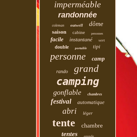
imperméable
randonnée
dôme
outwell
coleman
saison
cabine
personnes
facile
instantané
vert
tipi
double
portable
personne
camp
grand
rando
camping
gonflable
chambres
festival
automatique
abri
léger
tente
chambre
tentes
grande