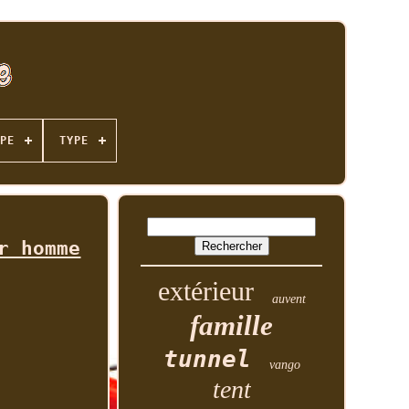
PE
TYPE
r homme
extérieur
auvent
famille
tunnel
vango
tent