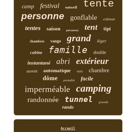
tente
festival
camp
outwell
personne
gonflable
coleman
tent
tentes
saison
tipi
personnes
grand
léger
vango
chambres
famille
double
cabine
extérieur
abri
instantané
chambre
automatique
auvent
vert
dôme
facile
portable
camping
imperméable
tunnel
randonnée
grande
rando
Accueil