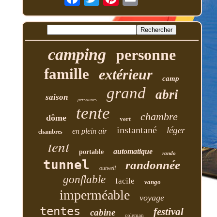
camping
personne
famille
extérieur
camp
grand
abri
saison
personnes
tente
chambre
dôme
vert
instantané
léger
en plein air
chambres
tent
automatique
portable
rando
tunnel
randonnée
outwell
gonflable
facile
vango
imperméable
voyage
tentes
festival
cabine
coleman